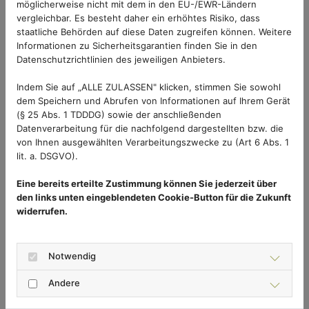
Unsere Spannrahmen sind in über 100
möglicherweise nicht mit dem in den EU-/EWR-Ländern
vergleichbar. Es besteht daher ein erhöhtes Risiko, dass
Produktvarianten erhältlich und so optimal auf Ihre
staatliche Behörden auf diese Daten zugreifen können. Weitere
individuellen Bedürfnisse und Anforderungen
Informationen zu Sicherheitsgarantien finden Sie in den
abstimmbar. Sie lassen sich passgenau einsetzen
Datenschutzrichtlinien des jeweiligen Anbieters.
und eignen sich für Holz-, Kunststoff- und
Indem Sie auf „ALLE ZULASSEN" klicken, stimmen Sie sowohl
Alufenster. Das Anbringen erfolgt ohne Bohren
dem Speichern und Abrufen von Informationen auf Ihrem Gerät
durch Einhängewinkel aus Edelstahl. Selbst die
(§ 25 Abs. 1 TDDDG) sowie der anschließenden
Montage bei Vorbau-Rollläden, Jalousien und
Datenverarbeitung für die nachfolgend dargestellten bzw. die
anderen Sonnenschutzvarianten gelingt ohne
von Ihnen ausgewählten Verarbeitungszwecke zu (Art 6 Abs. 1
lit. a. DSGVO).
Problem. So halten Sie Wespen, Mücken und Co.
sicher aus Ihren Räumlichkeiten fern.
Eine bereits erteilte Zustimmung können Sie jederzeit über
den links unten eingeblendeten Cookie-Button für die Zukunft
widerrufen.
Notwendig
Andere