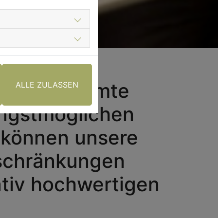
estabgestimmte
ALLE ZULASSEN
ringstmöglichen
 können unsere
nschränkungen
ativ hochwertigen