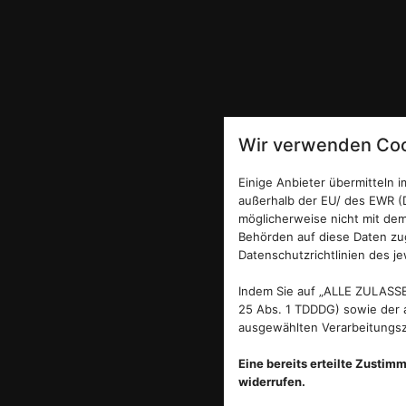
Wir verwenden Coo
Einige Anbieter übermitteln
außerhalb der EU/ des EWR (D
möglicherweise nicht mit dem
Behörden auf diese Daten zug
Datenschutzrichtlinien des je
Indem Sie auf „ALLE ZULASSE
25 Abs. 1 TDDDG) sowie der a
ausgewählten Verarbeitungszw
Eine bereits erteilte Zustim
widerrufen.