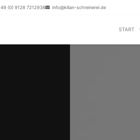
+49 (0) 9128 7212938
info@kilian-schreinerei.de
START