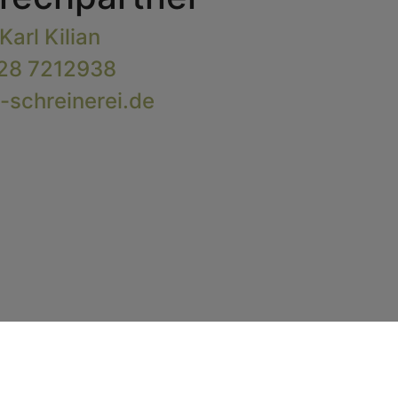
arl Kilian
128 7212938
n-schreinerei.de