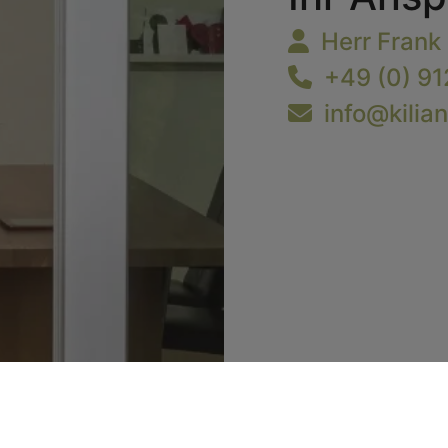
Herr Frank K
+49 (0) 9
info@kilia