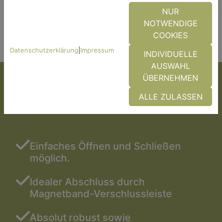
NUR
NOTWENDIGE
COOKIES
Datenschutzerklärung
|
Impressum
INDIVIDUELLE
AUSWAHL
ÜBERNEHMEN
ALLE ZULASSEN
Warum Drehrahmen?
Einfaches Öffnen und Schließen
möglich.
Idealer Abschluss durch
Magnetband-Verschlussleiste
Absolut robust sowie