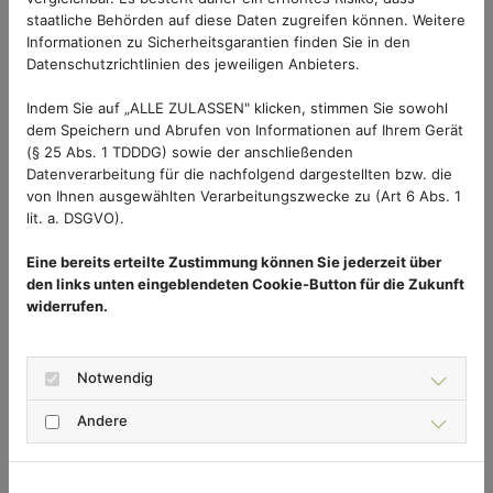
staatliche Behörden auf diese Daten zugreifen können. Weitere
geschlossen, um Blumen zu gießen oder nach den
Informationen zu Sicherheitsgarantien finden Sie in den
Kindern zu sehen. Dies erfordert einen
Datenschutzrichtlinien des jeweiligen Anbieters.
Insektenschutz, der einfach nach innen und nach
Indem Sie auf „ALLE ZULASSEN" klicken, stimmen Sie sowohl
außen zu öffnen ist. Der Insektenschutz-
dem Speichern und Abrufen von Informationen auf Ihrem Gerät
Drehrahmen für Fenster ist dafür die ideale
(§ 25 Abs. 1 TDDDG) sowie der anschließenden
Lösung. Er ist für nahezu alle Fenstertypen
Datenverarbeitung für die nachfolgend dargestellten bzw. die
geeignet und überzeugt durch Funktionalität,
von Ihnen ausgewählten Verarbeitungszwecke zu (Art 6 Abs. 1
lit. a. DSGVO).
attraktives Design und Top-Qualität.
Eine bereits erteilte Zustimmung können Sie jederzeit über
den links unten eingeblendeten Cookie-Button für die Zukunft
widerrufen.
Notwendig
Andere