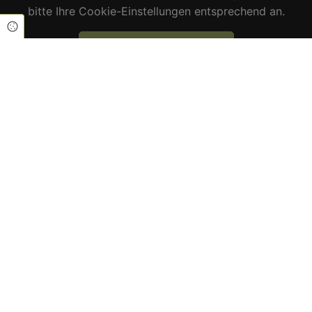
bitte Ihre Cookie-Einstellungen entsprechend an.
Cookie Einstellungen
COOKIE EINSTELLUNGEN
Wir freuen uns auf Sie!
Für Anfragen nutzen Sie bitte unser
Kontaktformular oder rufen uns direkt an:
Herr Frank Karl Kilian
+49 (0)
9128 7212938