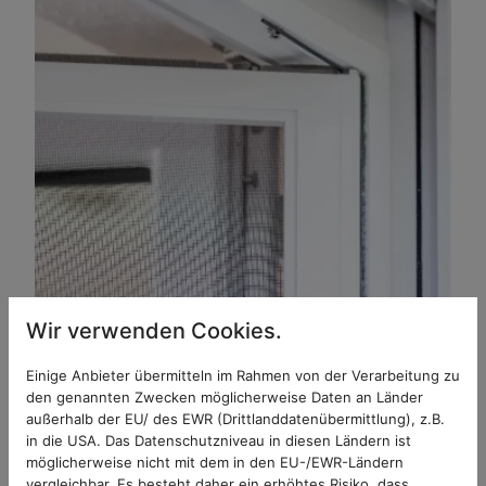
Wir verwenden Cookies.
Insektenschutz-
Einige Anbieter übermitteln im Rahmen von der Verarbeitung zu
Drehrahmen – So haben
den genannten Zwecken möglicherweise Daten an Länder
außerhalb der EU/ des EWR (Drittlanddatenübermittlung), z.B.
Sie den Dreh raus!
in die USA. Das Datenschutzniveau in diesen Ländern ist
möglicherweise nicht mit dem in den EU-/EWR-Ländern
vergleichbar. Es besteht daher ein erhöhtes Risiko, dass
Meist werden im Haushalt Fenster geöffnet und