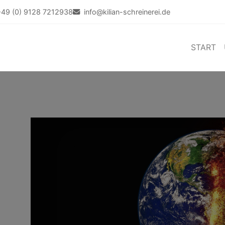
+49 (0) 9128 7212938
info@kilian-schreinerei.de
START