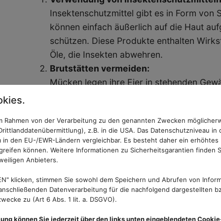
Insektenschutzmittel gibt es in Form von
können einfach äußerlich auf die Haut au
schützen. Diese Produkte enthalten Wirkst
Öle, die Insekten abwehren.
Brutstätten vermeiden:
Mücken legen ihre Eier in stehenden Gewä
Brutstätten in der Nähe von Terrassen ode
kies.
Brutstätten eignen sich zum Beispiel berei
 im Rahmen von der Verarbeitung zu den genannten Zwecken möglicher
Vogeltränken oder Gießkannen.
rittlanddatenübermittlung), z.B. in die USA. Das Datenschutzniveau in 
Andere Insekten oder Pflanzen fördern:
 in den EU-/EWR-Ländern vergleichbar. Es besteht daher ein erhöhtes R
Um Insekten und Schädlinge in Schach zu h
reifen können. Weitere Informationen zu Sicherheitsgarantien finden S
weiligen Anbieters.
Feinden ein schönes Habitat zu bieten. V
wie Marienkäfer sind natürliche Feinde vi
N" klicken, stimmen Sie sowohl dem Speichern und Abrufen von Inform
nschließenden Datenverarbeitung für die nachfolgend dargestellten bz
bestimmter Pflanzen wie Zitronengras, La
ecke zu (Art 6 Abs. 1 lit. a. DSGVO).
Katzenminze vertreibt Mücken auf ganz na
mung können Sie jederzeit über den links unten eingeblendeten Cookie