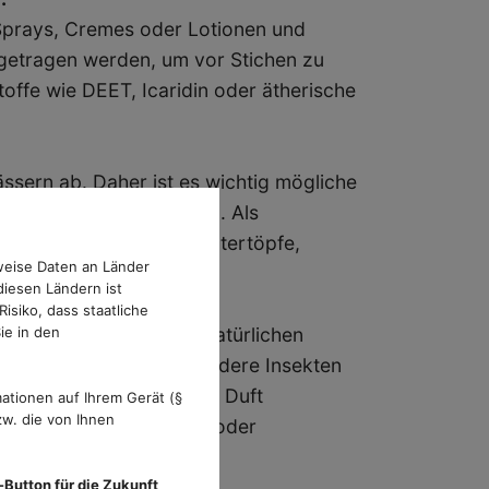
 Sprays, Cremes oder Lotionen und
fgetragen werden, um vor Stichen zu
offe wie DEET, Icaridin oder ätherische
ssern ab. Daher ist es wichtig mögliche
r Fenstern zu beseitigen. Als
ts mit Wasser gefüllte Untertöpfe,
weise Daten an Länder
diesen Ländern ist
isiko, dass staatliche
alten, kann es helfen natürlichen
ie in den
ögel, Fledermäuse und andere Insekten
eler Schädlinge. Auch der Duft
ationen auf Ihrem Gerät (§
w. die von Ihnen
vendel, Zitronenmelisse oder
türliche Weise.
-Button für die Zukunft