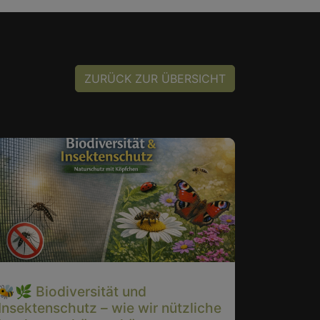
ZURÜCK ZUR ÜBERSICHT
🐝🌿 Biodiversität und
🇩🇪🌟I
Insektenschutz – wie wir nützliche
Germany