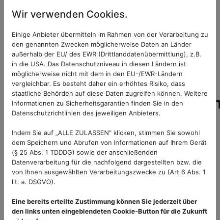
öffnen Sie die Fenster zum Lüften und warten Sie
Wir verwenden Cookies.
10-15 Minuten, bevor Sie das Licht wieder
einschalten. So können Sie frische Luft
Einige Anbieter übermitteln im Rahmen von der Verarbeitung zu
hereinlassen, ohne Insekten anzulocken.
den genannten Zwecken möglicherweise Daten an Länder
außerhalb der EU/ des EWR (Drittlanddatenübermittlung), z.B.
in die USA. Das Datenschutzniveau in diesen Ländern ist
möglicherweise nicht mit dem in den EU-/EWR-Ländern
🪲
vergleichbar. Es besteht daher ein erhöhtes Risiko, dass
staatliche Behörden auf diese Daten zugreifen können. Weitere
Lichtschachtabdeckungen
Informationen zu Sicherheitsgarantien finden Sie in den
Datenschutzrichtlinien des jeweiligen Anbieters.
Die optimale Lösung für
Indem Sie auf „ALLE ZULASSEN" klicken, stimmen Sie sowohl
Kellerfenster
dem Speichern und Abrufen von Informationen auf Ihrem Gerät
(§ 25 Abs. 1 TDDDG) sowie der anschließenden
Lichtschächte sind besondere Problemzonen
, da
Datenverarbeitung für die nachfolgend dargestellten bzw. die
sie oft dauerhaft beleuchtet sind und gleichzeitig
von Ihnen ausgewählten Verarbeitungszwecke zu (Art 6 Abs. 1
lit. a. DSGVO).
als Fallen für Insekten fungieren. Eine
professionelle
Lichtschachtabdeckung
bietet hier
Eine bereits erteilte Zustimmung können Sie jederzeit über
die beste Lösung:
den links unten eingeblendeten Cookie-Button für die Zukunft