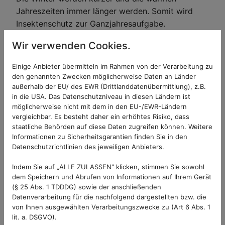
Jahreszeiten immer länger werden. Somit wird
Insektenschutz zur Ganzjahresaufgabe.
Hochwertige Fliegengitter können auch das ganze
Wir verwenden Cookies.
Jahr problemlos hängen bleiben. Falls an kalten
Wintertagen dennoch kein Insektenschutz
Einige Anbieter übermitteln im Rahmen von der Verarbeitung zu
benötigt wird und man mehr Licht im Inneren
den genannten Zwecken möglicherweise Daten an Länder
haben möchte, kann das Plissee ganz leicht in den
außerhalb der EU/ des EWR (Drittlanddatenübermittlung), z.B.
in die USA. Das Datenschutzniveau in diesen Ländern ist
Rahmen geschoben werden. Durch bewährte
möglicherweise nicht mit dem in den EU-/EWR-Ländern
Haltersysteme und fixierte Eckwinkel sind die
vergleichbar. Es besteht daher ein erhöhtes Risiko, dass
Rahmenkonstruktionen samt Laufschiene sehr
staatliche Behörden auf diese Daten zugreifen können. Weitere
robust und stabil. Da die Laufschiene sehr flach
Informationen zu Sicherheitsgarantien finden Sie in den
Datenschutzrichtlinien des jeweiligen Anbieters.
ist, ist die Barrierefreiheit immer noch
gewährleistet. Die Rahmen sind passend zur
Indem Sie auf „ALLE ZULASSEN" klicken, stimmen Sie sowohl
Wandfarbe in verschiedenen Farben erhältlich.
dem Speichern und Abrufen von Informationen auf Ihrem Gerät
(§ 25 Abs. 1 TDDDG) sowie der anschließenden
Datenverarbeitung für die nachfolgend dargestellten bzw. die
Plissees gehen immer
von Ihnen ausgewählten Verarbeitungszwecke zu (Art 6 Abs. 1
lit. a. DSGVO).