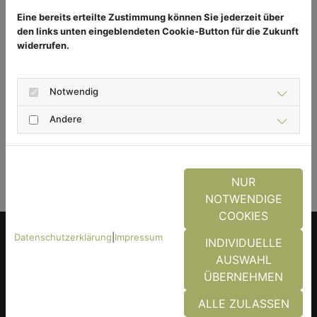
Plissees als Fliegengitter schützen also jeden
Eine bereits erteilte Zustimmung können Sie jederzeit über
Wohnraum, ob Groß und Klein. Auch bei großen
den links unten eingeblendeten Cookie-Button für die Zukunft
Türöffnungen zeichnen sie sich durch eine hohe
widerrufen.
Windstabilität und eine zweiflügelige Variante aus.
Reißfeste Spannschnüre verhindern das Verkippen
Notwendig
und bieten somit eine Lösung für alle.
Andere
ZURÜCK
NUR
NOTWENDIGE
COOKIES
Datenschutzerklärung
|
Impressum
INDIVIDUELLE
AUSWAHL
Das könnte Sie auch
ÜBERNEHMEN
interessieren
ALLE ZULASSEN