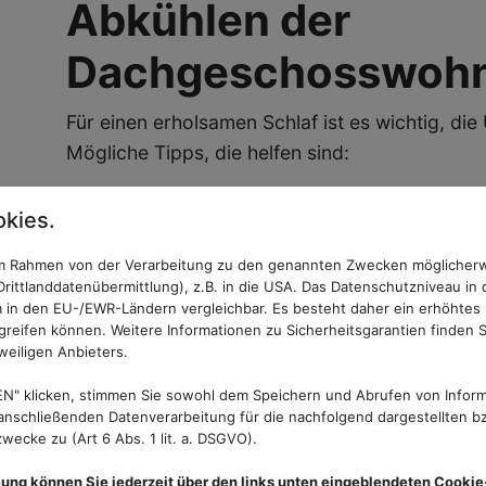
Abkühlen der
Dachgeschosswoh
Für einen erholsamen Schlaf ist es wichtig, d
Mögliche Tipps, die helfen sind:
Viel trinken (aber keine gekühlten Geträn
kies.
Wärmeproduktion im Körper)
Lauwarm duschen
 im Rahmen von der Verarbeitung zu den genannten Zwecken möglicher
rittlanddatenübermittlung), z.B. in die USA. Das Datenschutzniveau in 
Gegenüberliegende Fenster öffnen, sodas
 in den EU-/EWR-Ländern vergleichbar. Es besteht daher ein erhöhtes R
Kühle Bettwäsche verwenden
reifen können. Weitere Informationen zu Sicherheitsgarantien finden S
Atmungsaktive Schlafanzüge aus Naturma
weiligen Anbieters.
Tagsüber aktiv sein, denn ausgepowert sc
N" klicken, stimmen Sie sowohl dem Speichern und Abrufen von Inform
Nasse Handtücher aufhängen: die Feuchtig
nschließenden Datenverarbeitung für die nachfolgend dargestellten bz
ecke zu (Art 6 Abs. 1 lit. a. DSGVO).
mung können Sie jederzeit über den links unten eingeblendeten Cookie