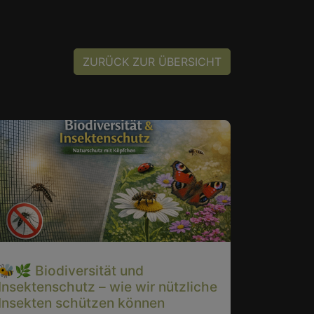
ZURÜCK ZUR ÜBERSICHT
🐝🌿 Biodiversität und
🇩🇪🌟I
Insektenschutz – wie wir nützliche
Germany
Insekten schützen können
Deutsch