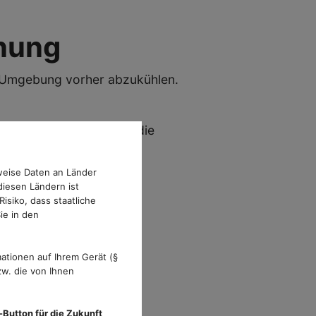
nung
ie Umgebung vorher abzukühlen.
ke, denn das begünstigt die
weise Daten an Länder
diesen Ländern ist
s ein Durchzug entsteht
isiko, dass staatliche
ie in den
terialien
hläft es sich besser
ationen auf Ihrem Gerät (§
keit wirkt kühlend
w. die von Ihnen
-Button für die Zukunft