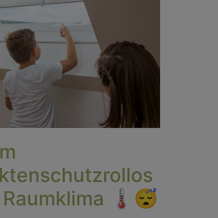
im
ktenschutzrollos
 Raumklima 🌡️😴