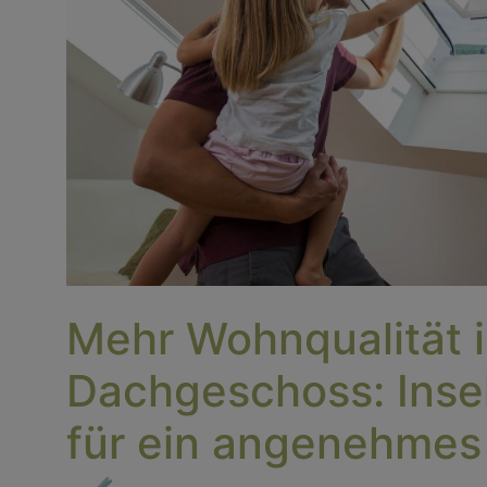
Mehr Wohnqualität 
Dachgeschoss: Inse
für ein angenehmes