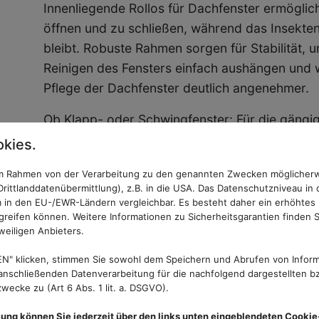
Innenliegende Rollos für Dachfenster ermöglic
öffnen und zu schließen, während das Insekte
bleibt. Robuste Rahmen sorgen für Stabilität, 
Reinigen des Fensters einfach aushängen und 
Pflege der Dachfenster deutlich angenehmer.
Ob Klapp- oder Schwingfenster: Für die gängi
passende Lösungen, die sich unauffällig in den
kies.
 im Rahmen von der Verarbeitung zu den genannten Zwecken möglicher
rittlanddatenübermittlung), z.B. in die USA. Das Datenschutzniveau in 
🧩 Komfort & Vortei
 in den EU-/EWR-Ländern vergleichbar. Es besteht daher ein erhöhtes R
reifen können. Weitere Informationen zu Sicherheitsgarantien finden S
weiligen Anbieters.
Insektenschutzrollos für Fenster und Dachfens
N" klicken, stimmen Sie sowohl dem Speichern und Abrufen von Inform
System:
nschließenden Datenverarbeitung für die nachfolgend dargestellten bz
ecke zu (Art 6 Abs. 1 lit. a. DSGVO).
Platzsparend & dezent:
Das Gewebe versc
Ihnen freie Sicht und viel Licht wichtig sin
mung können Sie jederzeit über den links unten eingeblendeten Cookie