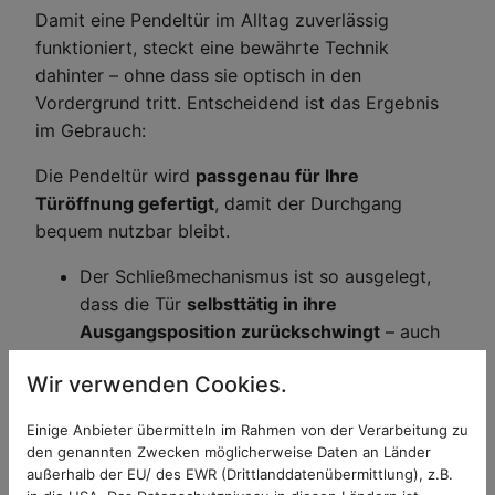
Damit eine Pendeltür im Alltag zuverlässig
funktioniert, steckt eine bewährte Technik
dahinter – ohne dass sie optisch in den
Vordergrund tritt. Entscheidend ist das Ergebnis
im Gebrauch:
Die Pendeltür wird
passgenau für Ihre
Türöffnung gefertigt
, damit der Durchgang
bequem nutzbar bleibt.
Der Schließmechanismus ist so ausgelegt,
dass die Tür
selbsttätig in ihre
Ausgangsposition zurückschwingt
– auch
bei häufiger Nutzung.
Wir verwenden Cookies.
Das Insektenschutzgewebe bietet
guten
Durchblick und Luftaustausch
, gleichzeitig
Einige Anbieter übermitteln im Rahmen von der Verarbeitung zu
bleiben Insekten draußen. Besonders feine
den genannten Zwecken möglicherweise Daten an Länder
Gewebe fallen im Alltag kaum auf.
außerhalb der EU/ des EWR (Drittlanddatenübermittlung), z.B.