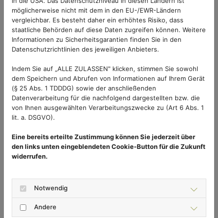
Bei Bedarf lässt sich die Pendeltür zur
in die USA. Das Datenschutzniveau in diesen Ländern ist
möglicherweise nicht mit dem in den EU-/EWR-Ländern
Grundreinigung oder für Arbeiten an der Tür
vergleichbar. Es besteht daher ein erhöhtes Risiko, dass
einfach aushängen und wieder einsetzen
.
staatliche Behörden auf diese Daten zugreifen können. Weitere
Informationen zu Sicherheitsgarantien finden Sie in den
Datenschutzrichtlinien des jeweiligen Anbieters.
Weitere Informationen finden Sie auf der
Indem Sie auf „ALLE ZULASSEN" klicken, stimmen Sie sowohl
Produktseite zur Insektenschutz-Pendeltür.
dem Speichern und Abrufen von Informationen auf Ihrem Gerät
(§ 25 Abs. 1 TDDDG) sowie der anschließenden
Datenverarbeitung für die nachfolgend dargestellten bzw. die
💴 Winterrabatt &
von Ihnen ausgewählten Verarbeitungszwecke zu (Art 6 Abs. 1
lit. a. DSGVO).
Saisonauftakt-Rabatt auf
Eine bereits erteilte Zustimmung können Sie jederzeit über
Insektenschutzelemente
den links unten eingeblendeten Cookie-Button für die Zukunft
widerrufen.
Wer jetzt plant, kann seine Pendeltür günstig in die
nächste Saison schicken:
Notwendig
Bis
31.01.2026
erhalten Sie
10 %
Andere
Winterrabatt
auf Insektenschutzelemente.