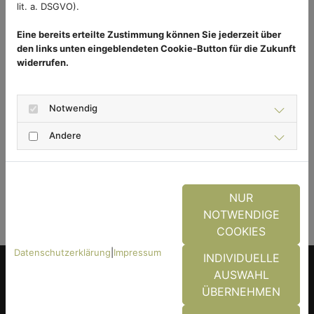
lit. a. DSGVO).
Ob es also darum geht, das Haus durch
automatische Lichtsteuerung und Kamerasysteme
Eine bereits erteilte Zustimmung können Sie jederzeit über
sicherer zu machen, den Komfort durch
den links unten eingeblendeten Cookie-Button für die Zukunft
automatisierte Heizungen und Lichtschalter zu
widerrufen.
erhöhen oder Fliegengitter automatisch zu
steuern. Die Technik entwickelt sich immer weiter
Notwendig
und bietet nun auch für Insektenschutzgitter
interessante und komfortable Lösungen.
Andere
ZURÜCK
NUR
NOTWENDIGE
COOKIES
Datenschutzerklärung
|
Impressum
INDIVIDUELLE
AUSWAHL
ÜBERNEHMEN
Das könnte Sie auch