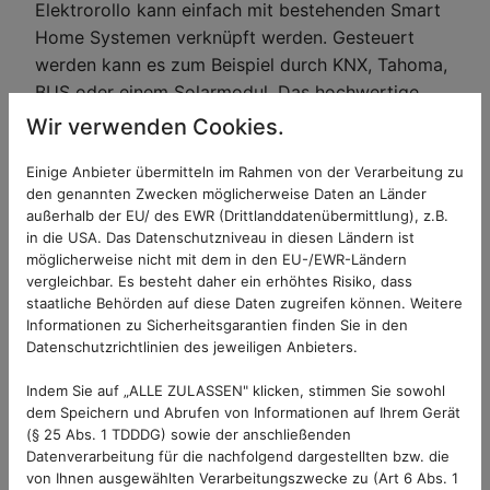
Elektrorollo kann einfach mit bestehenden Smart
Home Systemen verknüpft werden. Gesteuert
werden kann es zum Beispiel durch KNX, Tahoma,
BUS oder einem Solarmodul. Das hochwertige
Transpatec-Gewebe
schützt dabei zuverlässig und
Wir verwenden Cookies.
sicher vor Insekten und Krabbeltieren. TTA-
Einige Anbieter übermitteln im Rahmen von der Verarbeitung zu
Gewebe zeichnet sich vor allem durch seine hohe
den genannten Zwecken möglicherweise Daten an Länder
Licht- und Luftdurchlässigkeit aus, ist fast
außerhalb der EU/ des EWR (Drittlanddatenübermittlung), z.B.
transparent und gleichzeitig sehr stabil und
in die USA. Das Datenschutzniveau in diesen Ländern ist
witterungsbeständig.
möglicherweise nicht mit dem in den EU-/EWR-Ländern
vergleichbar. Es besteht daher ein erhöhtes Risiko, dass
staatliche Behörden auf diese Daten zugreifen können. Weitere
Technischer Fortschritt
Informationen zu Sicherheitsgarantien finden Sie in den
Datenschutzrichtlinien des jeweiligen Anbieters.
macht auch vor
Indem Sie auf „ALLE ZULASSEN" klicken, stimmen Sie sowohl
Insektenschutz nicht
dem Speichern und Abrufen von Informationen auf Ihrem Gerät
(§ 25 Abs. 1 TDDDG) sowie der anschließenden
halt
Datenverarbeitung für die nachfolgend dargestellten bzw. die
von Ihnen ausgewählten Verarbeitungszwecke zu (Art 6 Abs. 1