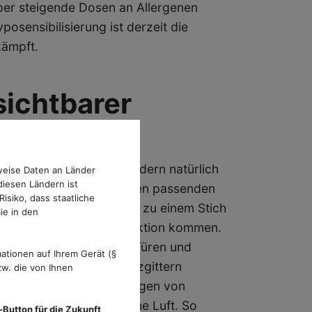
per steigende Dosen an Allergenen
posensibilisierung ist derzeit die
kämpft.
sichtbarer
tichen
nicht nur vor Pollen, sondern natürlich
weise Daten an Länder
diesen Ländern ist
lt noch das Wissen für den passenden
isiko, dass staatliche
ten. Da kann es schnell zu einem Stich
ie in den
rdenden allergischen Reaktion kommen.
 geachtet werden, dass Türen und
ationen auf Ihrem Gerät (§
nungen mit Insektenschutzgittern
w. die von Ihnen
g und sicher das Eindringen von
eichzeitig stetig frische Luft. So
-Button für die Zukunft