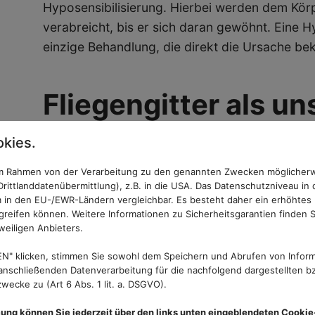
Hyposensibilisierung. Hierbei werden dem Kör
verabreicht, bis er sich daran gewöhnt. Eine Hy
einzige Behandlung, die direkt die Ursache be
Fliegengitter als un
Schutzschild vor S
kies.
Das feingliedrige Polltec Gewebe schützt aber 
 im Rahmen von der Verarbeitung zu den genannten Zwecken möglicher
rittlanddatenübermittlung), z.B. in die USA. Das Datenschutzniveau in 
auch vor Insekten. Gerade kleinen Kindern feh
 in den EU-/EWR-Ländern vergleichbar. Es besteht daher ein erhöhtes R
Umgang mit Bienen, Wespen und weiteren Insek
reifen können. Weitere Informationen zu Sicherheitsgarantien finden S
weiligen Anbieters.
und infolgedessen zu einer gesundheitsgefäh
Um dies zu vermeiden, sollte entweder darauf
N" klicken, stimmen Sie sowohl dem Speichern und Abrufen von Inform
Fenster stets geschlossen sind - oder alle Öff
nschließenden Datenverarbeitung für die nachfolgend dargestellten bz
ecke zu (Art 6 Abs. 1 lit. a. DSGVO).
geschützt werden. Diese verhindern zuverlässi
Wespen, Bienen, Mücken und Co. und erlauben gl
mung können Sie jederzeit über den links unten eingeblendeten Cookie