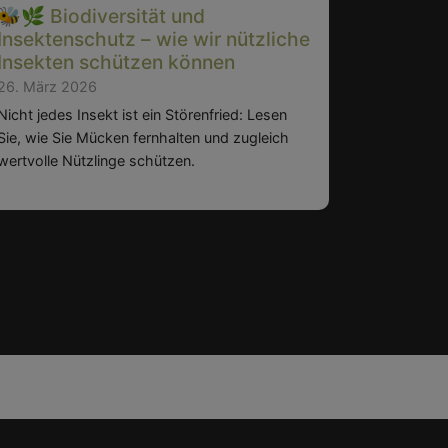
🐝🌿 Biodiversität und
🇩🇪🌟I
Insektenschutz – wie wir nützliche
Germany
Insekten schützen können
Deutsch
26. März 2026
12. März 
Nicht jedes Insekt ist ein Störenfried: Lesen
Was gute I
Sie, wie Sie Mücken fernhalten und zugleich
auszeichne
wertvolle Nützlinge schützen.
Wege aus d