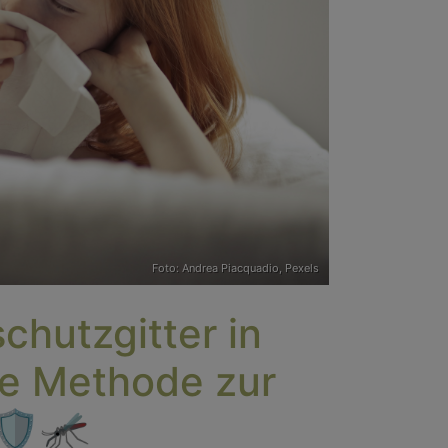
Foto:
Andrea Piacquadio
,
Pexels
chutzgitter in
ste Methode zur
🛡️🦟