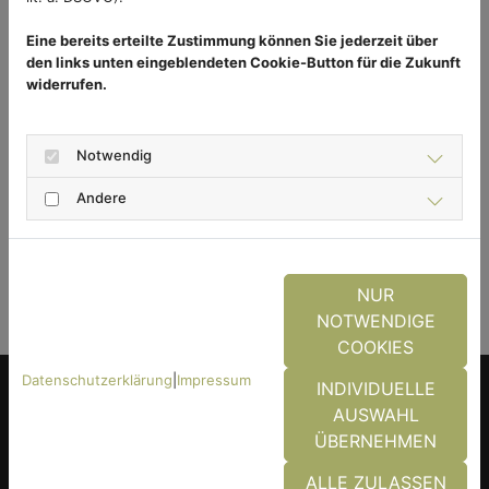
Umweltschutz. Durch den Einsatz erneuerbarer
Energien können nicht nur die Kosten gesenkt und
Eine bereits erteilte Zustimmung können Sie jederzeit über
den links unten eingeblendeten Cookie-Button für die Zukunft
die Natur geschont werden, sondern sie
widerrufen.
gewährleisten auch effektiven Schutz vor lästigen
Insekten. Innovative Technologien zeigen, dass es
möglich ist, Insektenschutz im Einklang mit der
Notwendig
Natur einzusetzen.
Andere
ZURÜCK
NUR
NOTWENDIGE
COOKIES
Datenschutzerklärung
|
Impressum
INDIVIDUELLE
AUSWAHL
Das könnte Sie auch
ÜBERNEHMEN
interessieren
ALLE ZULASSEN