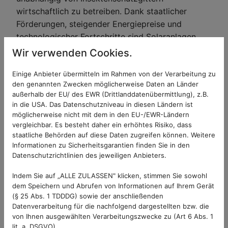
wirtschaftlich zu betreiben. Dank staatlicher
Förderungen, steigender Energiepreise und
technologischer Fortschritte sind Solaranlagen
eine rentable Investition, die langfristig zu
Wir verwenden Cookies.
Kosteneinsparungen führen kann. Außerdem trägt
Einige Anbieter übermitteln im Rahmen von der Verarbeitung zu
die Nutzung von Sonnenenergie aktiv zum
den genannten Zwecken möglicherweise Daten an Länder
Klimaschutz bei und stärkt darüber hinaus die
außerhalb der EU/ des EWR (Drittlanddatenübermittlung), z.B.
Energiesicherheit durch eine dezentrale und
in die USA. Das Datenschutzniveau in diesen Ländern ist
nachhaltige Energieversorgung.
möglicherweise nicht mit dem in den EU-/EWR-Ländern
vergleichbar. Es besteht daher ein erhöhtes Risiko, dass
staatliche Behörden auf diese Daten zugreifen können. Weitere
Informationen zu Sicherheitsgarantien finden Sie in den
Insekten- und
Datenschutzrichtlinien des jeweiligen Anbieters.
Klimaschutz vereinen 🔄
Indem Sie auf „ALLE ZULASSEN" klicken, stimmen Sie sowohl
dem Speichern und Abrufen von Informationen auf Ihrem Gerät
Die Integration von Solarmodulen in Elektrorollos
(§ 25 Abs. 1 TDDDG) sowie der anschließenden
Datenverarbeitung für die nachfolgend dargestellten bzw. die
für den Insektenschutz ist ein vielversprechender
von Ihnen ausgewählten Verarbeitungszwecke zu (Art 6 Abs. 1
Schritt in Richtung Nachhaltigkeit und
lit. a. DSGVO).