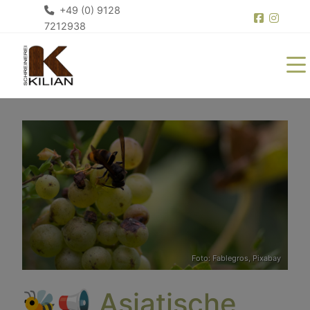
+49 (0) 9128
7212938
Foto: Fablegros,
Pixabay
🐝📢 Asiatische