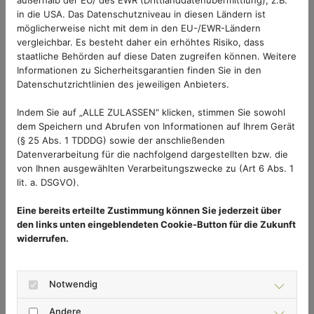
Insektenschutzgitter, die nicht nur gegen
in die USA. Das Datenschutzniveau in diesen Ländern ist
Hornissen, sondern auch gegen andere Insekten
möglicherweise nicht mit dem in den EU-/EWR-Ländern
vergleichbar. Es besteht daher ein erhöhtes Risiko, dass
schützen. Diese Gitter lassen sich an Fenstern und
staatliche Behörden auf diese Daten zugreifen können. Weitere
Türen anbringen und verhindern, dass die
Informationen zu Sicherheitsgarantien finden Sie in den
Hornissen ins Innere gelangen.
Datenschutzrichtlinien des jeweiligen Anbieters.
Indem Sie auf „ALLE ZULASSEN" klicken, stimmen Sie sowohl
Zusätzlich sollte man offene Lebensmittel, vor
dem Speichern und Abrufen von Informationen auf Ihrem Gerät
allem süße Speisen und Getränke, im Freien
(§ 25 Abs. 1 TDDDG) sowie der anschließenden
abdecken, um keine Hornissen anzulocken.
Datenverarbeitung für die nachfolgend dargestellten bzw. die
Ebenso ist es ratsam, Nistplätze wie Dachböden
von Ihnen ausgewählten Verarbeitungszwecke zu (Art 6 Abs. 1
lit. a. DSGVO).
oder Schuppen regelmäßig zu kontrollieren, um
Nester frühzeitig zu entdecken und sie
Eine bereits erteilte Zustimmung können Sie jederzeit über
fachgerecht entfernen zu lassen.
den links unten eingeblendeten Cookie-Button für die Zukunft
widerrufen.
Fazit ✅
Notwendig
Die Asiatische Hornisse ist auf dem Vormarsch
Andere